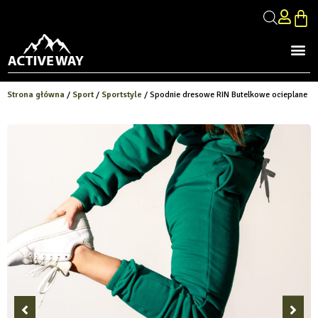
Strona główna
/
Sport
/
Sportstyle
/ Spodnie dresowe RIN Butelkowe ocieplane