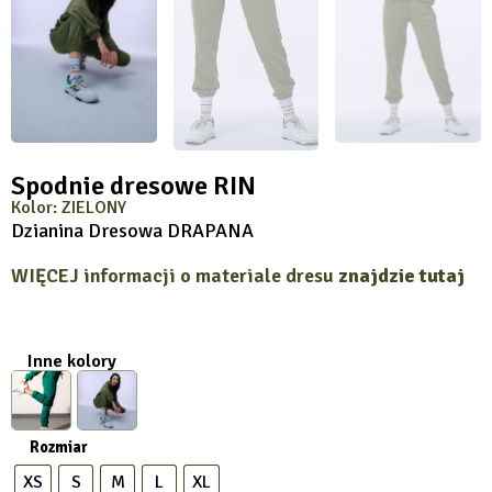
Spodnie dresowe RIN
Kolor: ZIELONY
Dzianina Dresowa DRAPANA
WIĘCEJ informacji o materiale dresu
znajdzie tutaj
Inne kolory
Rozmiar
XS
S
M
L
XL