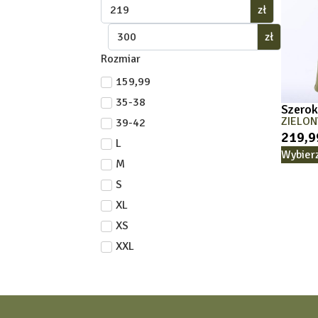
zł
zł
Rozmiar
159,99
35-38
Szerok
ZIELON
39-42
219,
L
Wybier
M
S
XL
XS
XXL