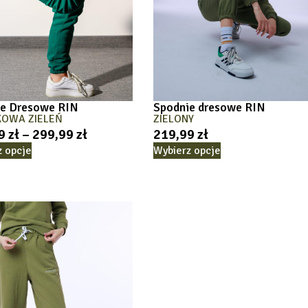
ie Dresowe RIN
Spodnie dresowe RIN
KOWA ZIELEŃ
ZIELONY
99
zł
–
299,99
zł
219,99
zł
z opcje
Wybierz opcje