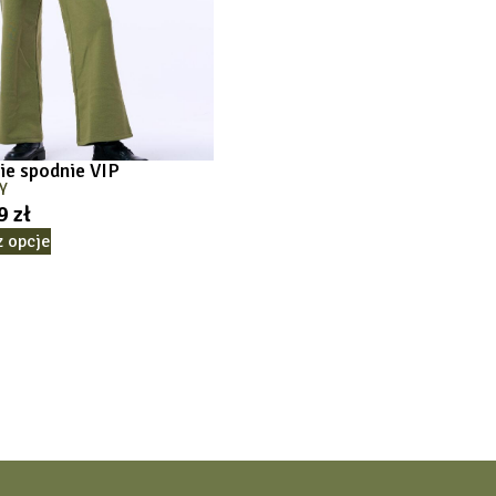
ie spodnie VIP
Y
99
zł
z opcje