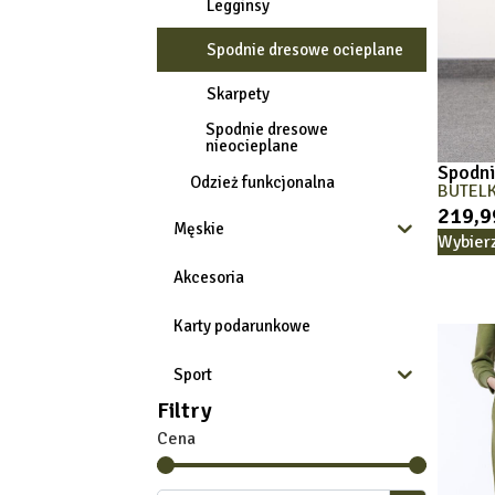
Legginsy
Spodnie dresowe ocieplane
Skarpety
Spodnie dresowe
nieocieplane
Spodn
Odzież funkcjonalna
BUTEL
219,
Męskie
Wybier
Akcesoria
Karty podarunkowe
Sport
Filtry
Cena