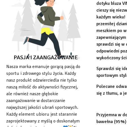
dotyku bluza VI
cieszy się nie
każdym wieku! 
przemiłej dzia
meszkiem po we
zapewniającym 
sprawdzi się w
odpowiedni poz
PASJA I ZAANGAŻOWANIE
wykończony śc
Nasza marka emanuje gorącą pasją do
Sprawdzi się id
sportu i zdrowego stylu życia. Każdy
sportowym styl
nasz produkt odzwierciedla nie tylko
Polecane odważ
naszą miłość do aktywności fizycznej,
się z tłumu, a j
ale również nasze głębokie
ć
zaangażowanie w dostarczanie
najwyższej jakości ubrań sportowych.
Każdy element ubioru jest starannie
Przyjemna w do
zaprojektowany z myślą o doskonałym
bawełna (95%) 