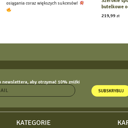
Szerokie spo
WYBIERZ
osiągania coraz większych sukcesów!
butelkowe o
219,99
zł
do newslettera, aby otrzymać 10% zniżki
SUBSKRYBUJ
KATEGORIE
KA