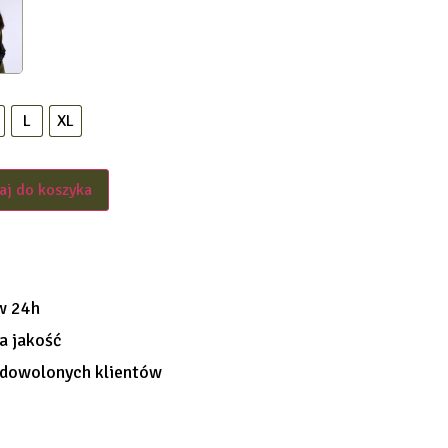
L
XL
aj do koszyka
w 24h
a jakość
dowolonych klientów