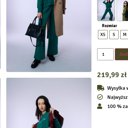
Rozmiar
XS
S
M
Dod
219,99
zł
Wysyłka 
Najwyższ
100 % za