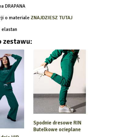
owa DRAPANA
cji o materiale
ZNAJDZIESZ TUTAJ
o zestawu:
Spodnie dresowe RIN
WYBIERZ OPCJĘ
Butelkowe ocieplane