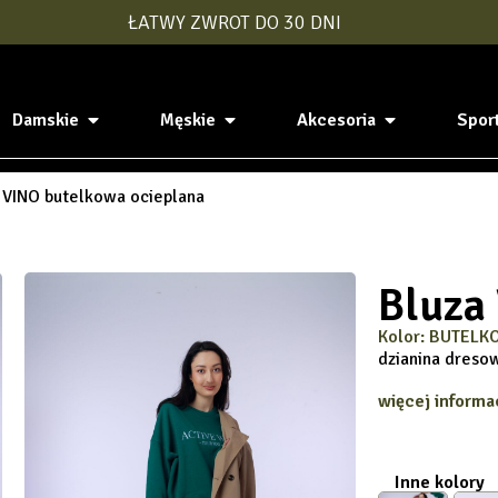
ŁATWY ZWROT DO 30 DNI
Damskie
Męskie
Akcesoria
Spor
 VINO butelkowa ocieplana
Bluza
Kolor: BUTELK
dzianina dres
więcej informac
Inne kolory