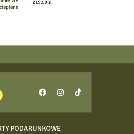
dnie VIP
 OPCJĘ
219,99
zł
cieplane
RTY PODARUNKOWE