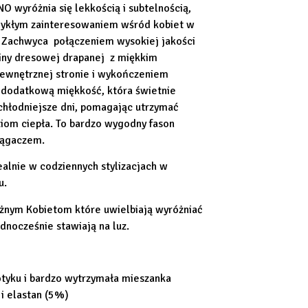
NO wyróżnia się lekkością i subtelnością,
zwykłym zainteresowaniem wśród kobiet w
Zachwyca połączeniem wysokiej jakości
niny dresowej drapanej z miękkim
wnętrznej stronie i wykończeniem
dodatkową miękkość, która świetnie
 chłodniejsze dni, pomagając utrzymać
iom ciepła. To bardzo wygodny fason
iągaczem.
ealnie w codziennych stylizacjach w
u.
nym Kobietom które uwielbiają wyróżniać
ednocześnie stawiają na luz.
tyku i bardzo wytrzymała mieszanka
i elastan (5%)