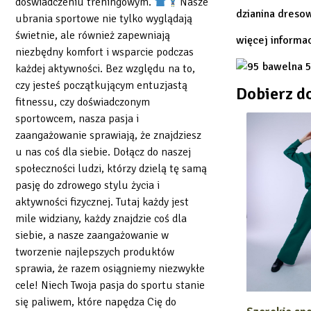
doświadczeniu treningowym.
Nasze
dzianina dres
ubrania sportowe nie tylko wyglądają
świetnie, ale również zapewniają
więcej informa
niezbędny komfort i wsparcie podczas
każdej aktywności. Bez względu na to,
czy jesteś początkującym entuzjastą
Dobierz d
fitnessu, czy doświadczonym
sportowcem, nasza pasja i
zaangażowanie sprawiają, że znajdziesz
u nas coś dla siebie. Dołącz do naszej
społeczności ludzi, którzy dzielą tę samą
pasję do zdrowego stylu życia i
aktywności fizycznej. Tutaj każdy jest
mile widziany, każdy znajdzie coś dla
siebie, a nasze zaangażowanie w
tworzenie najlepszych produktów
sprawia, że razem osiągniemy niezwykłe
cele! Niech Twoja pasja do sportu stanie
się paliwem, które napędza Cię do