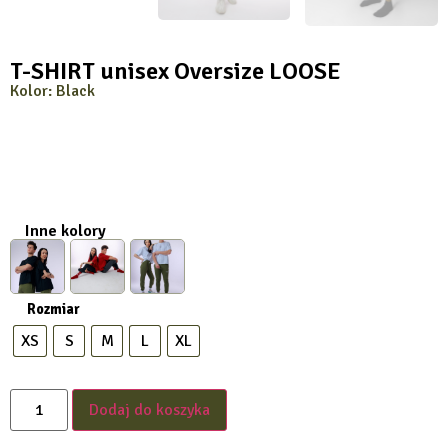
T-SHIRT unisex Oversize LOOSE
Kolor: Black
Inne kolory
Rozmiar
XS
S
M
L
XL
Dodaj do koszyka