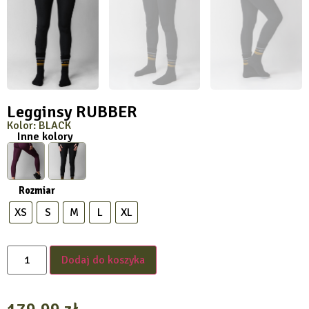
Legginsy RUBBER
Kolor: BLACK
Inne kolory
Rozmiar
XS
S
M
L
XL
Dodaj do koszyka