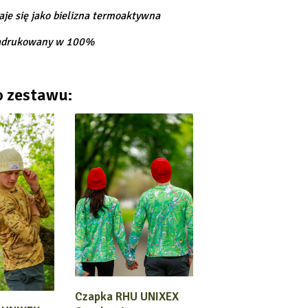
je się jako bielizna termoaktywna
adrukowany w 100%
o zestawu:
Czapka RHU UNIXEX
DODAJ DO KOSZYKA