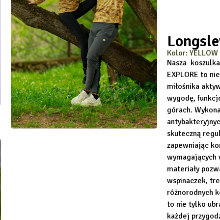
Longsl
Kolor: YELLOW
Nasza koszulka 
EXPLORE to nie
miłośnika akty
wygodę, funkcj
górach. Wykon
antybakteryjnyc
skuteczną regul
zapewniając ko
wymagających w
materiały pozw
wspinaczek, tr
różnorodnych k
to nie tylko ub
każdej przygodz