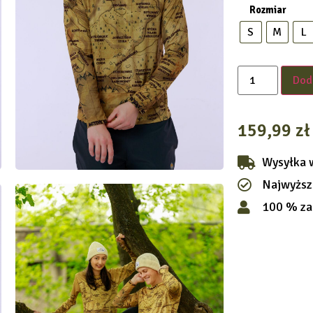
Rozmiar
S
M
L
Dod
159,99
zł
Wysyłka 
Najwyższ
100 % za