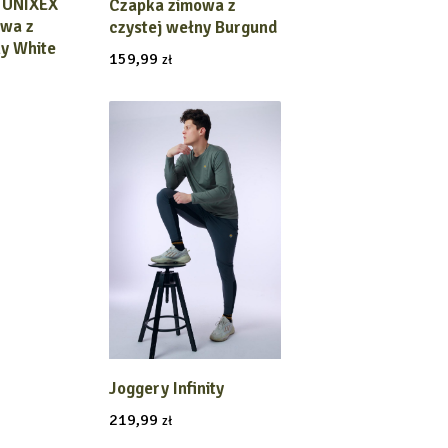
 UNIXEX
 KOSZYKA
Czapka zimowa z
owa z
czystej wełny Burgund
ny White
159,99
zł
Joggery Infinity
WYBIERZ OPCJĘ
219,99
zł