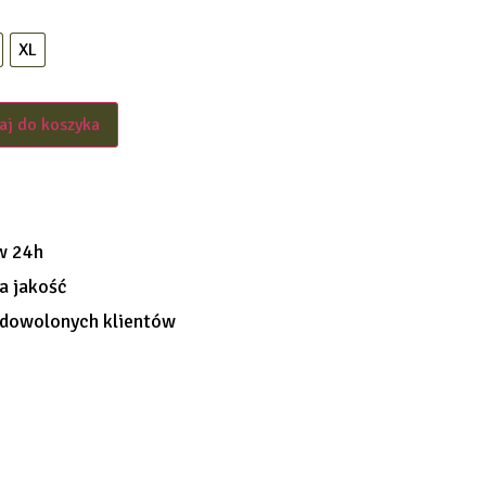
XL
aj do koszyka
w 24h
a jakość
dowolonych klientów