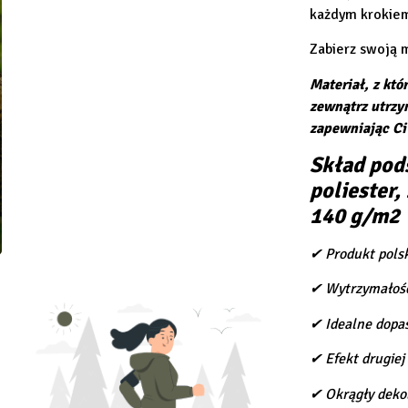
każdym krokiem
Zabierz swoją 
Materiał, z kt
zewnątrz utrzy
zapewniając Ci 
Skład pod
poliester
140 g/m2
✔ Produkt polsk
✔ Wytrzymałość
✔ Idealne dopas
✔ Efekt drugiej
✔ Okrągły deko