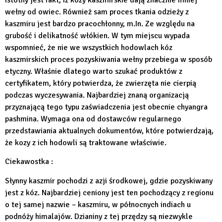
istotny jest fakt, iż kozy kaszmirskie dają znacznie mniej
wełny od owiec. Również sam proces tkania odzieży z
kaszmiru jest bardzo pracochłonny, m.In. Ze względu na
grubość i delikatność włókien. W tym miejscu wypada
wspomnieć, że nie we wszystkich hodowlach kóz
kaszmirskich proces pozyskiwania wełny przebiega w sposób
etyczny. Właśnie dlatego warto szukać produktów z
certyfikatem, który potwierdza, że zwierzęta nie cierpią
podczas wyczesywania. Najbardziej znaną organizacją
przyznającą tego typu zaświadczenia jest obecnie chyangra
pashmina. Wymaga ona od dostawców regularnego
przedstawiania aktualnych dokumentów, które potwierdzają,
że kozy z ich hodowli są traktowane właściwie.
Ciekawostka :
Słynny kaszmir pochodzi z azji środkowej, gdzie pozyskiwany
jest z kóz. Najbardziej ceniony jest ten pochodzący z regionu
o tej samej nazwie – kaszmiru, w północnych indiach u
podnóży himalajów. Dzianiny z tej przędzy są niezwykle