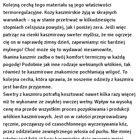
Kolejną cechą tego materiału są jego właściwości
termoregulacyjne. Kozy kaszmirskie żyją w skrajnych
warunkach – są w stanie przetrwać w kilkudziesięciu
stopniach celsjusza powyżej, jak i poniżej zera. Jeśli więc
patrząc na cienki kaszmirowy sweter myślisz, że nie ogrzeje
cię on w naprawdę zimny dzień, zapewniamy: nic bardziej
mylnego! Choć może się to wydawać niesamowite,
tkanina kaszmir zadba o twój komfort termiczny w każdą
pogodę! Podobnie jak inne rodzaje wełnianych włókien, tak
również te kaszmirowe znakomicie pochłaniają wilgoć. To
kolejna cecha, która sprawia, że noszenie odzieży z kaszmiru
jest bardzo przyjemne.
Swetry z kaszmiru potrafią kosztować nawet kilka razy więcej
niż te wykonane ze zwykłej owczej wełny. Wpływ na wysoką
cenę ma przede wszystkim proces pozyskiwania i produkcji
włókien kaszmirowych. Jest on w całości przeprowadzany
ręcznie, począwszy od czasochłonnego wyczesywania kóz,
przez oddzielanie zewnętrznego włosia od puchu. Nie mniej