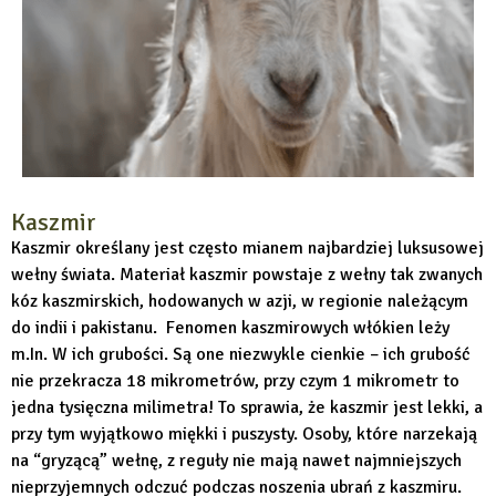
Kaszmir
Kaszmir określany jest często mianem najbardziej luksusowej
wełny świata. Materiał kaszmir powstaje z wełny tak zwanych
kóz kaszmirskich, hodowanych w azji, w regionie należącym
do indii i pakistanu. Fenomen kaszmirowych włókien leży
m.In. W ich grubości. Są one niezwykle cienkie – ich grubość
nie przekracza 18 mikrometrów, przy czym 1 mikrometr to
jedna tysięczna milimetra! To sprawia, że kaszmir jest lekki, a
przy tym wyjątkowo miękki i puszysty. Osoby, które narzekają
na “gryzącą” wełnę, z reguły nie mają nawet najmniejszych
nieprzyjemnych odczuć podczas noszenia ubrań z kaszmiru.