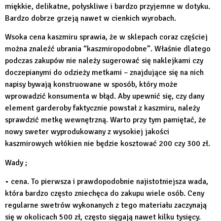
miękkie, delikatne, połyskliwe i bardzo przyjemne w dotyku.
Bardzo dobrze grzeją nawet w cienkich wyrobach.
Wsoka cena kaszmiru sprawia, że w sklepach coraz częściej
można znaleźć ubrania “kaszmiropodobne”. Właśnie dlatego
podczas zakupów nie należy sugerować się naklejkami czy
doczepianymi do odzieży metkami – znajdujące się na nich
napisy bywają konstruowane w sposób, który może
wprowadzić konsumenta w błąd. Aby upewnić się, czy dany
element garderoby faktycznie powstał z kaszmiru, należy
sprawdzić metkę wewnętrzną. Warto przy tym pamiętać, że
nowy sweter wyprodukowany z wysokiej jakości
kaszmirowych włókien nie będzie kosztować 200 czy 300 zł.
Wady ;
• cena. To pierwsza i prawdopodobnie najistotniejsza wada,
która bardzo często zniechęca do zakupu wiele osób. Ceny
regularne swetrów wykonanych z tego materiału zaczynają
się w okolicach 500 zł, często sięgają nawet kilku tysięcy.