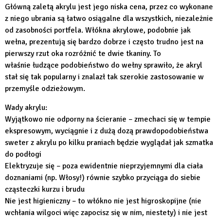
Główną zaletą akrylu jest jego niska cena, przez co wykonane
z niego ubrania są łatwo osiągalne dla wszystkich, niezależnie
od zasobności portfela. Włókna akrylowe, podobnie jak
wełna, prezentują się bardzo dobrze i często trudno jest na
pierwszy rzut oka rozróżnić te dwie tkaniny. To
właśnie łudzące podobieństwo do wełny sprawiło, że akryl
stał się tak popularny i znalazł tak szerokie zastosowanie w
przemyśle odzieżowym.
Wady akrylu:
Wyjątkowo nie odporny na ścieranie – zmechaci się w tempie
ekspresowym, wyciągnie i z dużą dozą prawdopodobieństwa
sweter z akrylu po kilku praniach będzie wyglądał jak szmatka
do podłogi
Elektryzuje się – poza ewidentnie nieprzyjemnymi dla ciała
doznaniami (np. Włosy!) równie szybko przyciąga do siebie
cząsteczki kurzu i brudu
Nie jest higieniczny – to włókno nie jest higroskopijne (nie
wchłania wilgoci więc zapocisz się w nim, niestety) i nie jest