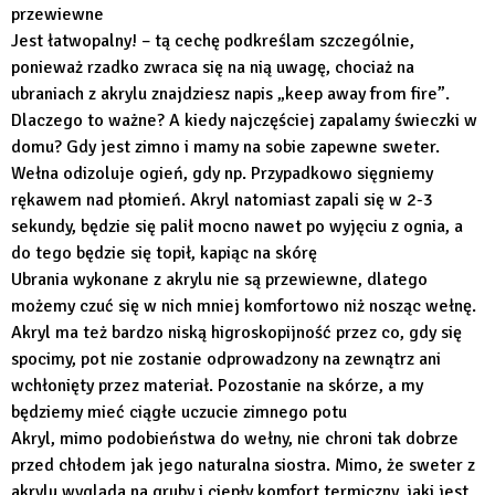
przewiewne
Jest łatwopalny! – tą cechę podkreślam szczególnie,
ponieważ rzadko zwraca się na nią uwagę, chociaż na
ubraniach z akrylu znajdziesz napis „keep away from fire”.
Dlaczego to ważne? A kiedy najczęściej zapalamy świeczki w
domu? Gdy jest zimno i mamy na sobie zapewne sweter.
Wełna odizoluje ogień, gdy np. Przypadkowo sięgniemy
rękawem nad płomień. Akryl natomiast zapali się w 2-3
sekundy, będzie się palił mocno nawet po wyjęciu z ognia, a
do tego będzie się topił, kapiąc na skórę
Ubrania wykonane z akrylu nie są przewiewne, dlatego
możemy czuć się w nich mniej komfortowo niż nosząc wełnę.
Akryl ma też bardzo niską higroskopijność przez co, gdy się
spocimy, pot nie zostanie odprowadzony na zewnątrz ani
wchłonięty przez materiał. Pozostanie na skórze, a my
będziemy mieć ciągłe uczucie zimnego potu
Akryl, mimo podobieństwa do wełny, nie chroni tak dobrze
przed chłodem jak jego naturalna siostra. Mimo, że sweter z
akrylu wygląda na gruby i ciepły komfort termiczny, jaki jest