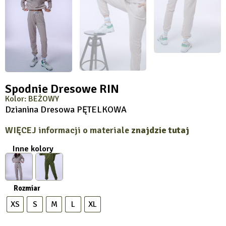
Spodnie Dresowe RIN
Kolor: BEŻOWY
Dzianina Dresowa PĘTELKOWA
WIĘCEJ informacji o materiale
znajdzie tutaj
Inne kolory
Rozmiar
XS
S
M
L
XL